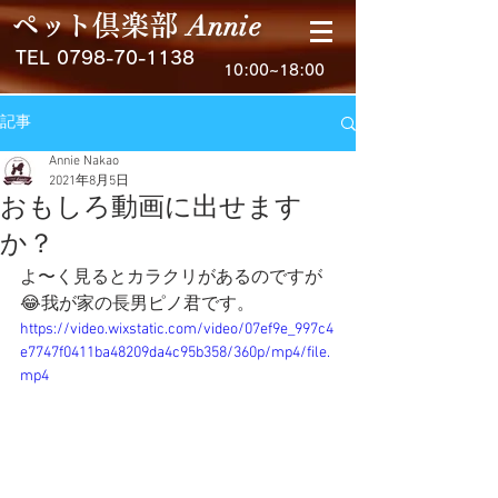
Anni
e
ペ
ッ
ト
倶楽
部
TEL
0798-70-1138
10:00~18:00
記事
Annie Nakao
2021年8月5日
おもしろ動画に出せます
か？
よ〜く見るとカラクリがあるのですが
😂我が家の長男ピノ君です。
https://video.wixstatic.com/video/07ef9e_997c4
e7747f0411ba48209da4c95b358/360p/mp4/file.
mp4