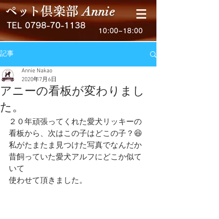
Anni
e
ペ
ッ
ト
倶楽
部
TEL
0798-70-1138
10:00~18:00
記事
Annie Nakao
2020年7月6日
アニーの看板が変わりまし
た。
２０年頑張ってくれた愛犬リッキーの
看板から、次はこの子はどこの子？😆
私がたまたま見つけた写真でなんだか
昔飼っていた愛犬アルフにどこか似て
いて
使わせて頂きました。