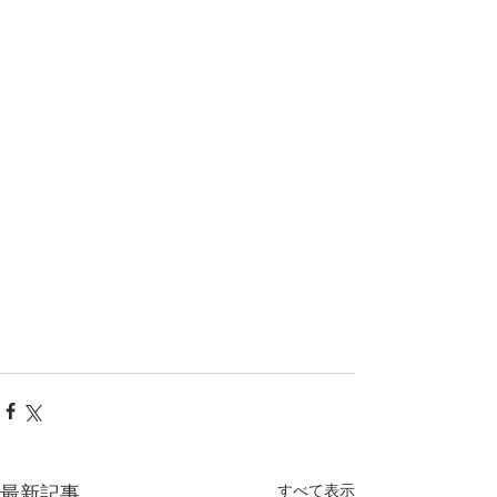
すべて表示
最新記事