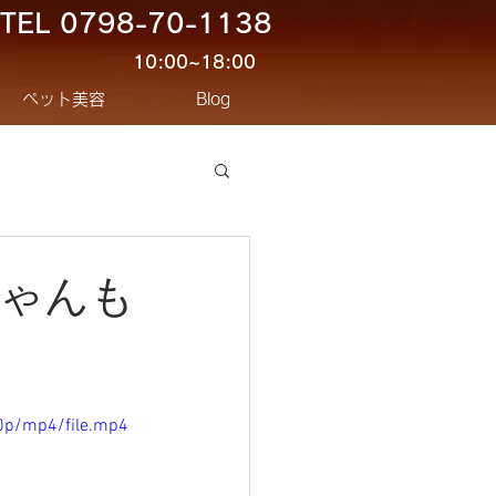
TEL
0798-70-1138
10:00~18:00
ペット美容
Blog
ゃんも
0p/mp4/file.mp4