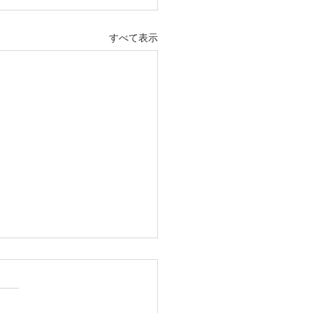
すべて表示