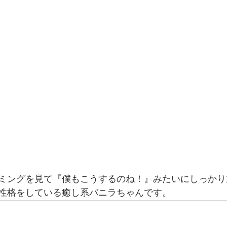
ミングを見て『僕もこうするのね！』みたいにしっかり
性格をしている癒し系バニラちゃんです。