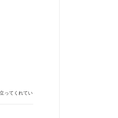
立ってくれてい