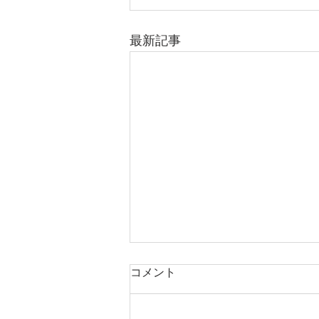
最新記事
コメント