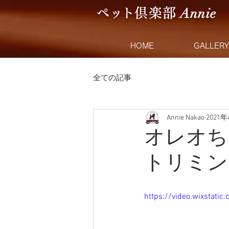
Anni
e
ペ
ッ
ト
倶楽
部
HOME
GALLERY
全ての記事
Annie Nakao
2021
オレオち
トリミン
https://video.wixsta