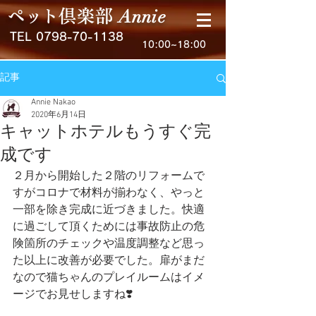
Anni
e
ペ
ッ
ト
倶楽
部
TEL
0798-70-1138
10:00~18:00
記事
Annie Nakao
2020年6月14日
キャットホテルもうすぐ完
成です
２月から開始した２階のリフォームで
すがコロナで材料が揃わなく、やっと
一部を除き完成に近づきました。快適
に過ごして頂くためには事故防止の危
険箇所のチェックや温度調整など思っ
た以上に改善が必要でした。扉がまだ
なので猫ちゃんのプレイルームはイメ
ージでお見せしますね❣️