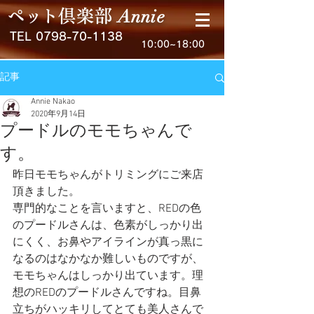
Anni
e
ペ
ッ
ト
倶楽
部
TEL
0798-70-1138
10:00~18:00
記事
Annie Nakao
2020年9月14日
プードルのモモちゃんで
す。
昨日モモちゃんがトリミングにご来店
頂きました。
専門的なことを言いますと、REDの色
のプードルさんは、色素がしっかり出
にくく、お鼻やアイラインが真っ黒に
なるのはなかなか難しいものですが、
モモちゃんはしっかり出ています。理
想のREDのプードルさんですね。目鼻
立ちがハッキリしてとても美人さんで