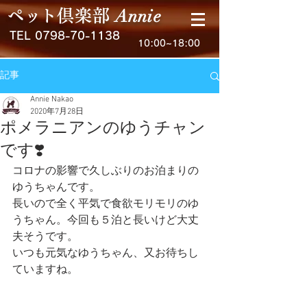
Anni
e
ペ
ッ
ト
倶楽
部
TEL
0798-70-1138
10:00~18:00
記事
Annie Nakao
2020年7月28日
ポメラニアンのゆうチャン
です❣️
コロナの影響で久しぶりのお泊まりの
ゆうちゃんです。
長いので全く平気で食欲モリモリのゆ
うちゃん。今回も５泊と長いけど大丈
夫そうです。
いつも元気なゆうちゃん、又お待ちし
ていますね。