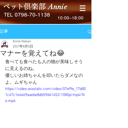
Anni
e
ペ
ッ
ト
倶楽
部
TEL
0798-70-1138
10:00~18:00
記事
Annie Nakao
2021年8月5日
マナーを覚えてね😂
食べても食べたも人の物が美味しそう
に見えるのね。
優しいお姉ちゃんを叩いたらダメなの
よ。ムギちゃん
https://video.wixstatic.com/video/07ef9e_17d80
1c47c1e4669aaebe8db59d41452/1080p/mp4/fil
e.mp4