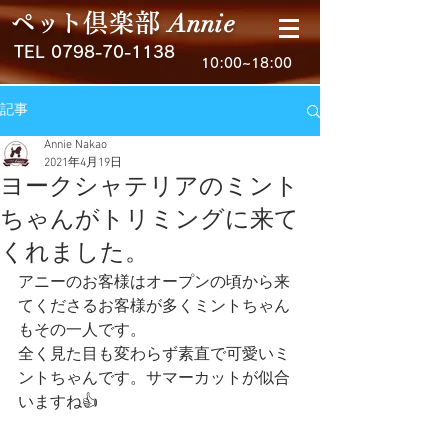
Anni
e
ペ
ッ
ト
倶楽
部
TEL
0798-70-1138
10:00~18:00
記事
Annie Nakao
2021年4月19日
ヨークシャテリアのミント
ちゃんがトリミングに来て
くれました。
アニーのお客様はオープンの頃から来
てくださるお客様が多くミントちゃん
もその一人です。
全く見た目も変わらず素直で可愛いミ
ントちゃんです。サマーカットが似合
いますね👍