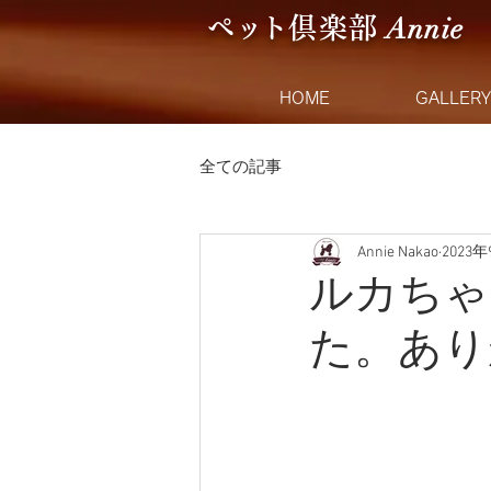
Anni
e
ペ
ッ
ト
倶楽
部
HOME
GALLERY
全ての記事
Annie Nakao
2023
ルカちゃ
た。あり