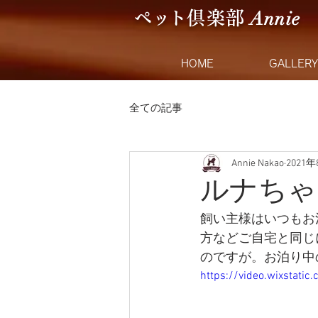
Anni
e
ペ
ッ
ト
倶楽
部
HOME
GALLERY
全ての記事
Annie Nakao
2021
ルナちゃ
飼い主様はいつもお
方などご自宅と同じ
のですが。お泊り中の
https://video.wixstat