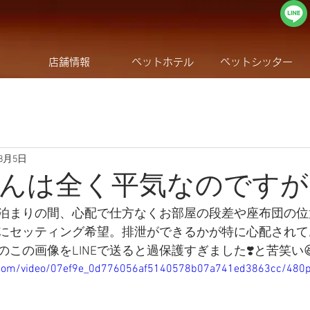
店舗情報
ペットホテル
ペットシッター
年8月5日
んは全く平気なのですが
泊まりの間、心配で仕方なくお部屋の段差や座布団の位
にセッティング希望。排泄ができるかが特に心配されて
この画像をLINEで送ると過保護すぎました❣️と苦笑い
ic.com/video/07ef9e_0d776056af5140578b07a741ed3863cc/480