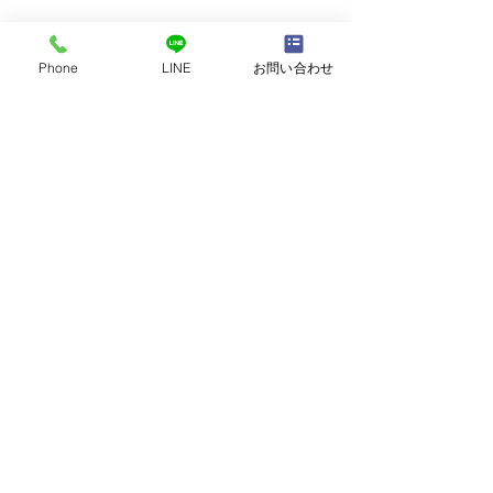
Phone
LINE
お問い合わせ
コメント
コメントを追加…
家族が一緒だと猫ちゃん
必死にご飯食べ
も旅行気分？
すがアオちゃん
ろしくね❣️
ペット倶楽部アニー Annie
〒662-0014 西宮市甲陽園日之出町6-68
TEL 0798-70-1138