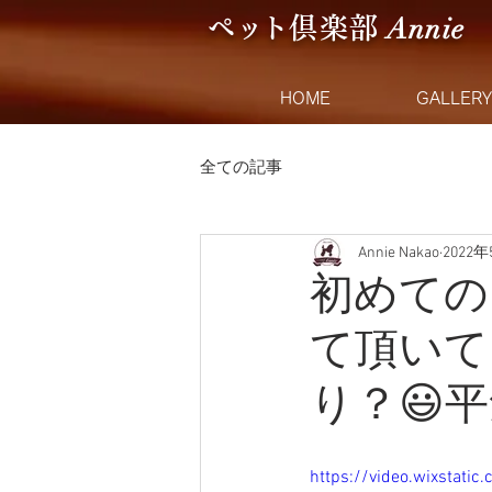
Anni
e
ペ
ッ
ト
倶楽
部
HOME
GALLERY
全ての記事
Annie Nakao
2022
初めての
て頂いて
り？😃
https://video.wixstat