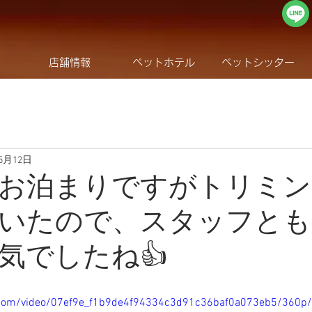
店舗情報
ペットホテル
ペットシッター
年5月12日
お泊まりですがトリミン
いたので、スタッフとも
平気でしたね👍
ic.com/video/07ef9e_f1b9de4f94334c3d91c36baf0a073eb5/360p