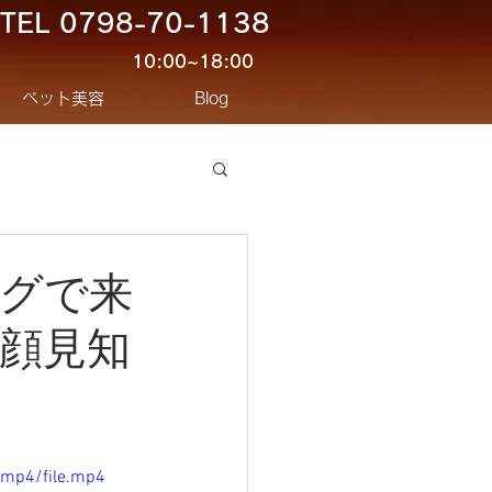
TEL
0798-70-1138
10:00~18:00
ペット美容
Blog
グで来
顔見知
/mp4/file.mp4