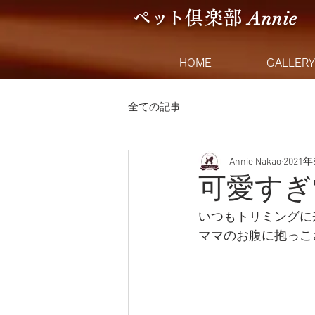
Anni
e
ペ
ッ
ト
倶楽
部
HOME
GALLERY
全ての記事
Annie Nakao
2021
可愛すぎ
いつもトリミングに
ママのお腹に抱っこ