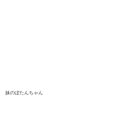
妹のぼたんちゃん