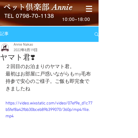
Anni
e
ペ
ッ
ト
倶楽
部
TEL
0798-70-1138
10:00~18:00
記事
Annie Nakao
2022年8月19日
ヤマト君❣️
２回目のお泊まりのヤマト君。
最初はお部屋に戸惑いながらもmy毛布
持参で安心のご様子。ご飯も即完食で
きましたね
https://video.wixstatic.com/video/07ef9e_d1c77
b5fef8a42fbb30bceb89b399070/360p/mp4/file.
mp4